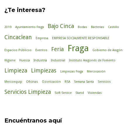
¿Te interesa?
Bajo Cinca
2019
Ayuntamiento Fraga
Bodas
Bácterias
Castillo
Cincaclean
Empresa
EMPRESA SOCIALMENTE RESPONSABLE
Fraga
Feria
Espacios Públicos
Eventos
Gobierno de Aragón
Higiene
Huesca
Industria
Industrial
Instituto Aragonés de Fomento
Limpieza
Limpiezas
Limpiezas Fraga
Mercocasión
Mercoequip
Oficinas
Ozonización
RSA
Semana Santa
Servicios
Servicios Limpieza
Soft Service
Stand
Viviendas
Encuéntranos aquí