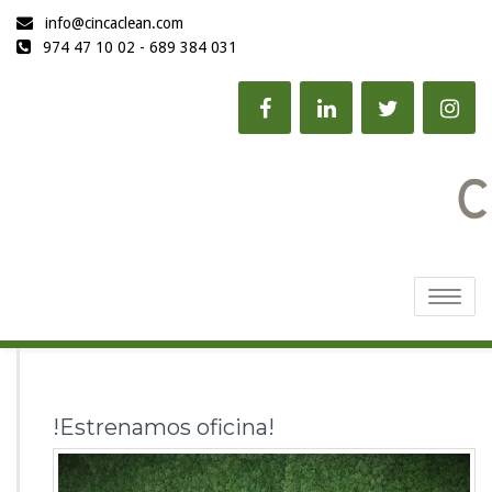
info@cincaclean.com
974 47 10 02 - 689 384 031
Toggle
navigatio
!Estrenamos oficina!