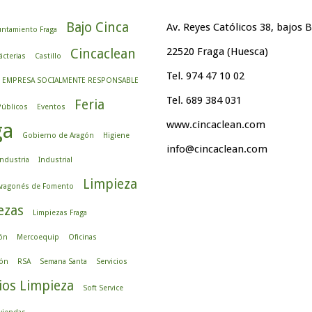
Bajo Cinca
Av. Reyes Católicos 38, bajos B
ntamiento Fraga
22520 Fraga (Huesca)
Cincaclean
ácterias
Castillo
Tel. 974 47 10 02
EMPRESA SOCIALMENTE RESPONSABLE
Tel. 689 384 031
Feria
Públicos
Eventos
www.cincaclean.com
ga
Gobierno de Aragón
Higiene
info@cincaclean.com
Industria
Industrial
Limpieza
 Aragonés de Fomento
ezas
Limpiezas Fraga
ón
Mercoequip
Oficinas
ón
RSA
Semana Santa
Servicios
ios Limpieza
Soft Service