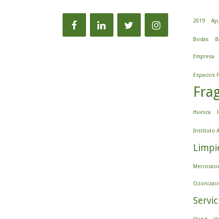
2019
Ayu
Bodas
B
Empresa
Espacios 
Fra
Huesca
Instituto
Limpi
Mercocasi
Ozonizaci
Servic