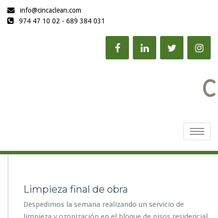
info@cincaclean.com
974 47 10 02 - 689 384 031
Toggle
navigatio
Limpieza final de obra
Despedimos la semana realizando un servicio de
limpieza y ozonización en el bloque de pisos residencial