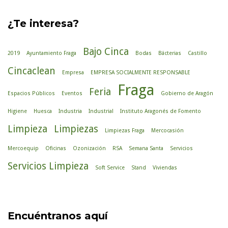
¿Te interesa?
Bajo Cinca
2019
Ayuntamiento Fraga
Bodas
Bácterias
Castillo
Cincaclean
Empresa
EMPRESA SOCIALMENTE RESPONSABLE
Fraga
Feria
Espacios Públicos
Eventos
Gobierno de Aragón
Higiene
Huesca
Industria
Industrial
Instituto Aragonés de Fomento
Limpieza
Limpiezas
Limpiezas Fraga
Mercocasión
Mercoequip
Oficinas
Ozonización
RSA
Semana Santa
Servicios
Servicios Limpieza
Soft Service
Stand
Viviendas
Encuéntranos aquí