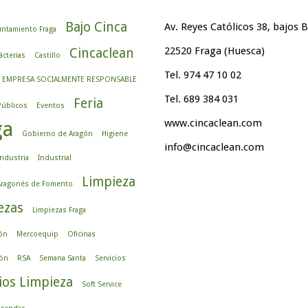
Bajo Cinca
Av. Reyes Católicos 38, bajos B
ntamiento Fraga
22520 Fraga (Huesca)
Cincaclean
ácterias
Castillo
Tel. 974 47 10 02
EMPRESA SOCIALMENTE RESPONSABLE
Tel. 689 384 031
Feria
Públicos
Eventos
www.cincaclean.com
ga
Gobierno de Aragón
Higiene
info@cincaclean.com
Industria
Industrial
Limpieza
 Aragonés de Fomento
ezas
Limpiezas Fraga
ón
Mercoequip
Oficinas
ón
RSA
Semana Santa
Servicios
ios Limpieza
Soft Service